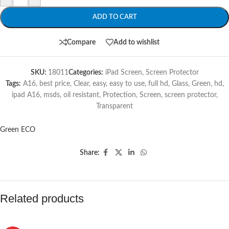
ADD TO CART
Compare
Add to wishlist
SKU:
18011
Categories:
iPad Screen
,
Screen Protector
Tags:
A16
,
best price
,
Clear
,
easy
,
easy to use
,
full hd
,
Glass
,
Green
,
hd
,
ipad A16
,
msds
,
oil resistant
,
Protection
,
Screen
,
screen protector
,
Transparent
Green ECO
Share:
Related products