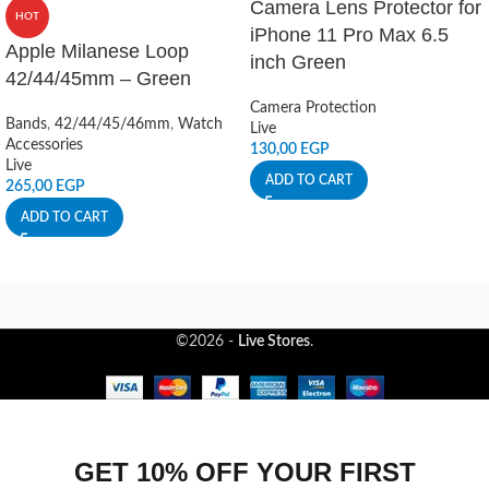
Camera Lens Protector for
HOT
iPhone 11 Pro Max 6.5
Apple Milanese Loop
inch Green
42/44/45mm – Green
Camera Protection
Bands
,
42/44/45/46mm
,
Watch
Live
Accessories
130,00
EGP
Live
ADD TO CART
265,00
EGP
ADD TO CART
©2026 -
Live Stores
.
GET 10% OFF YOUR FIRST